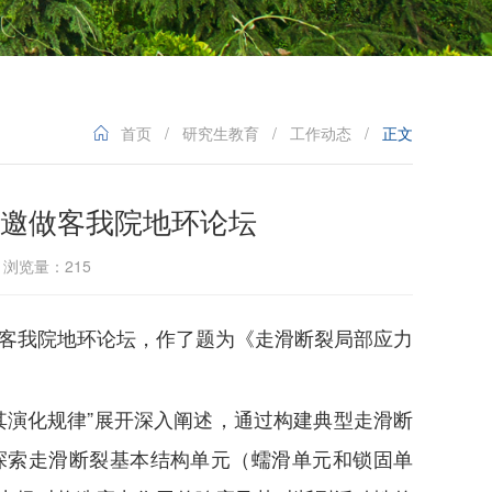
首页
/
研究生教育
/
工作动态
/
正文
邀做客我院地环论坛
7 浏览量：
215
客我院地环论坛，作了题为《走滑断裂局部应力
其演化规律”展开深入阐述，通过构建典型走滑断
探索走滑断裂基本结构单元（蠕滑单元和锁固单